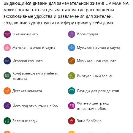
Выдающийся дизайн для замечательной жизни! LIV MARINA
может похвастаться целым этажом, где расположены
эксклюзивные удобства и развлечения для жителей,
создающие курортную атмосферу прямо у себя дома.
Фитнес-центр
Йога-студия
Женская парная и сауна
Мужская парная и сауна
Игровая комната
Музыкальная комната
Конференц-зал и учебная
Виртуальный гольф
комната
Детская комната
Лаундж для резидентов
Фитнес-центр под
Йога под открытым небом
открытым небом
Зеленые сады
Зона барбекю