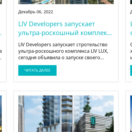
Декабрь
06
,
2022
LIV Developers запускает
ультра-роскошный комплекс
LIV LUX в Дубай Марине
LIV Developers запускает стротельство
в
ультра-роскошного комплекса LIV LUX,
сегодня объявила о запуске своего
новейшего проекта LIV LUX, ультра-
роскошной жилой башни в 47 этажей,
ЧИТАТЬ ДАЛЕЕ
расположенной в одном из самых
востребованных районов – Дубай
Марине. LIV LUX откроет новый уровень
роскошной жизни с невиданной ранее
ь
поразительной архитектурой,
расположенной прямо напротив отелей
Le Royal Meridien и Ritz Carlton.