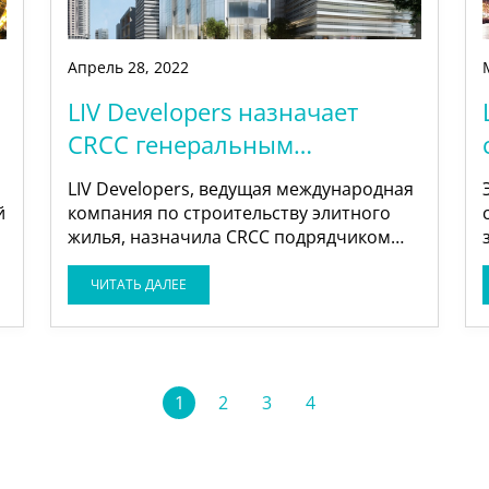
Апрель
28
,
2022
LIV Developers назначает
CRCC генеральным
подрядчиком для LIV MARINA
LIV Developers, ведущая международная
й
компания по строительству элитного
жилья, назначила CRCC подрядчиком
для своего последнего проекта LIV
MARINA.
ЧИТАТЬ ДАЛЕЕ
1
2
3
4