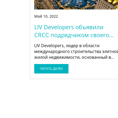
Май
10
,
2022
LIV Developers объявили
CRCC подрядчиком своего
последнего проекта LIV
LIV Developers, лидер в области
Marina, стоимостью 500
международного строительства элитно
жилой недвижимости, основанный в
миллионов дирхам ОАЭ.
1959 году, назначил CRCC подрядчиком
своего последнего проекта LIV Marina.
ЧИТАТЬ ДАЛЕЕ
Башня представляет собой 45-этажный
роскошный жилой комплекс,
расположенный в престижном районе
Дубай Марина.