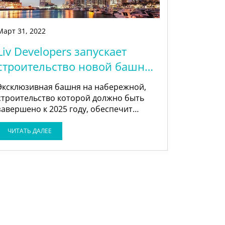
Март
31
,
2022
Liv Developers запускает
строительство новой башни
на набережной в Дубай
Эксклюзивная башня на набережной,
Марина
строительство которой должно быть
завершено к 2025 году, обеспечит
жителям высококачественный образ
жизни в самом центре города.
ЧИТАТЬ ДАЛЕЕ