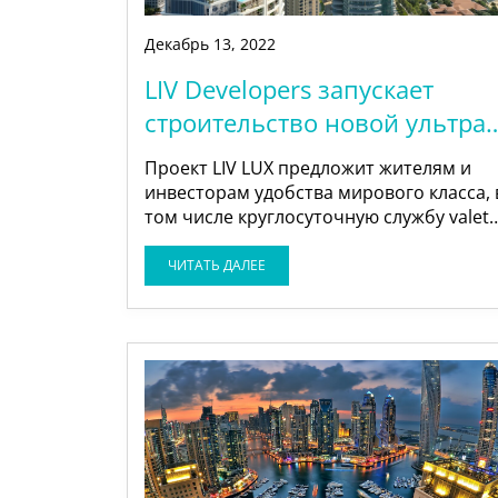
Декабрь
13
,
2022
LIV Developers запускает
строительство новой ультра-
роскошной башни
Проект LIV LUX предложит жителям и
инвесторам удобства мирового класса, 
том числе круглосуточную службу valet-
парковки в белых перчатках. LIV
Developers запускает свой новейший
ЧИТАТЬ ДАЛЕЕ
проект LIV LUX, ультра-роскошную
жилую башню, возвышающуюся на 47
этажей и расположенную в одном из
самых востребованных районов Дубай
Марины. LIV LUX откроет новый уровен
роскошной жизни с поразительной
архитектурой, расположенной