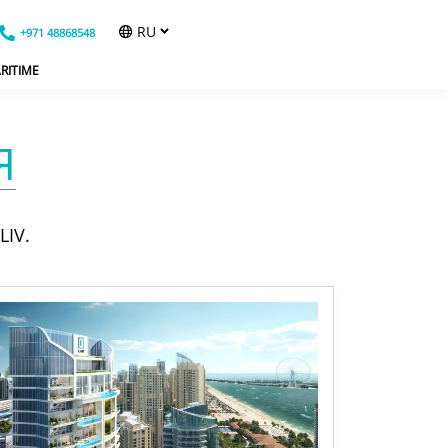
RU
+971 48868548
RITIME
Я
IV.